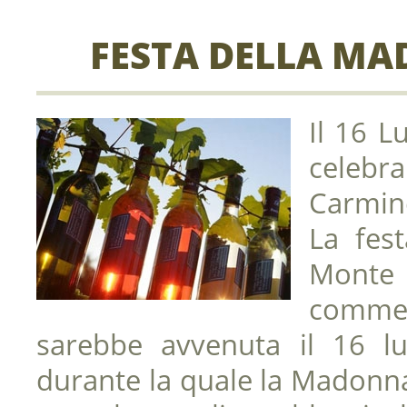
FESTA DELLA M
Il 16 L
celebr
Carmin
La fes
Monte
commem
sarebbe avvenuta il 16 l
durante la quale la Madonn