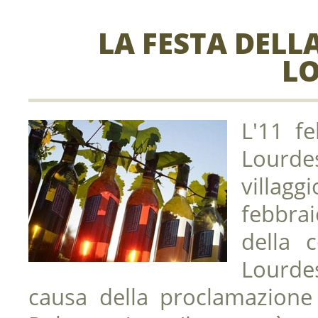
LA FESTA DELL
L
L'11 f
Lourdes
villagg
febbrai
della 
Lourde
causa della proclamazione