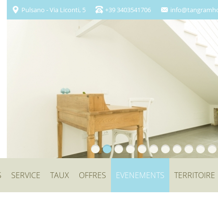
Pulsano - Via Liconti, 5
+39 3403541706
info@tangramho
S
SERVICE
TAUX
OFFRES
EVENEMENTS
TERRITOIRE