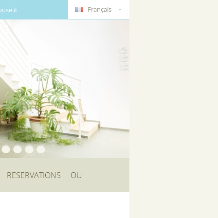
Français
use.it
RESERVATIONS
OU